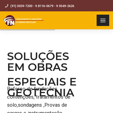
(91) 3039-7200 - 9.8116-0679 - 9.9349-2626
SOLUÇÕES
EM OBRAS
ESPECIAIS E
GEOTECNIA
Reforço de fundações,
contenções, tratamentos de
solo,sondagens ,Provas de
cargas e instrumentação,