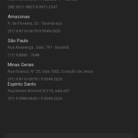
(98) 3011-9857/9.9971-2347
Amazonas
R. da Floresta, 32 - Tarumã-açu
(91) 9.8116-0679/9.9349-2626
São Paulo
Rua Alvarenga , Sala: 797 - Butantã
(11) 9.8383 - 7648
Minas Gerais
Rua Guaicui, N° 20, Sala 1002, Coração de Jesus
(91) 9.8116-0679 / 9.9349-2626
Espírito Santo
Rua Neves Armond N 210, sala 607
(91) 9.9984-0640 / 9.9349-2626