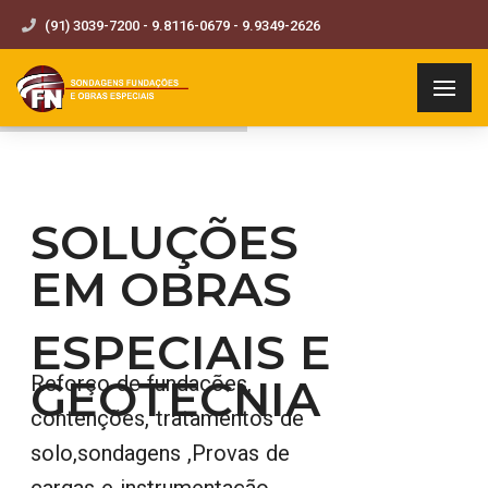
(91) 3039-7200 - 9.8116-0679 - 9.9349-2626
SOLUÇÕES
EM OBRAS
ESPECIAIS E
GEOTECNIA
Reforço de fundações,
contenções, tratamentos de
solo,sondagens ,Provas de
cargas e instrumentação,