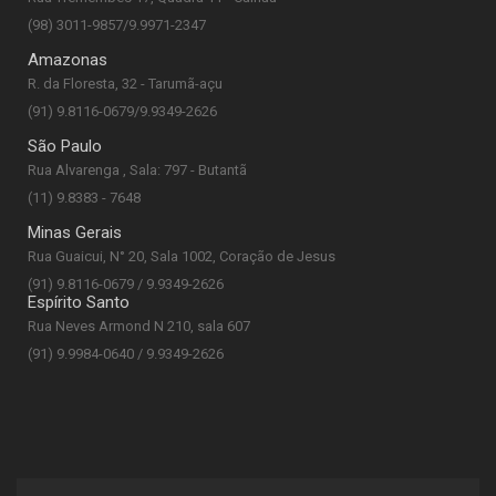
(98) 3011-9857/9.9971-2347
Amazonas
R. da Floresta, 32 - Tarumã-açu
(91) 9.8116-0679/9.9349-2626
São Paulo
Rua Alvarenga , Sala: 797 - Butantã
(11) 9.8383 - 7648
Minas Gerais
Rua Guaicui, N° 20, Sala 1002, Coração de Jesus
(91) 9.8116-0679 / 9.9349-2626
Espírito Santo
Rua Neves Armond N 210, sala 607
(91) 9.9984-0640 / 9.9349-2626