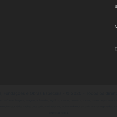
S
R
(
M
R
d
(
E
R
(
 Fundações e Obras Especiais - © 2020 - Todos os direit
codes, software, imagens, imagens, animações, logotipos, marcas, desenhos, dados, nomes de produtos e e
rotegidos por vários direitos de propriedade intelectual, incluindo direitos autorais, marcas registradas,
direito sobre isso.