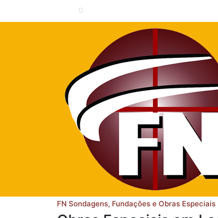
(91) 3039-7200 - 9.8116-0679 - 9.9349-26
FN Sondagens, Fundações e Obras Especiais