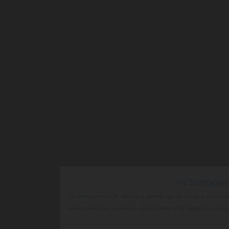
FN Sondagens,
O conteúdo deste site, incluindo o conceito, lay-out, estrutura, source
direitos intelectuais e pertencem exclusivamente à FN Engenharia e estão p