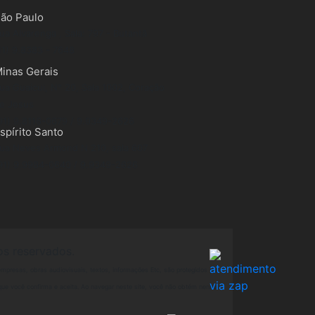
ão Paulo
ua Alvarenga , Sala: 797 - Butantã
11) 9.8383 - 7648
inas Gerais
ua Guaicui, N° 20, Sala 1002, Coração
e Jesus
91) 9.8116-0679 / 9.9349-2626
spírito Santo
ua Neves Armond N 210, sala 607
91) 9.9984-0640 / 9.9349-2626
os reservados.
mpresas, obras audiovisuais, textos, informações Etc, são protegidos por
 o que você confirma e aceita. Ao navegar neste site, você não obtém nenhum