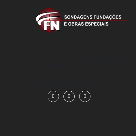
A FN Sondagens, Fundações e Obras
Especiais é uma empresa de engenharia c
foco no desenvolvimento de soluções de
logística para obras complexas, envolvend
planejamento, estudo e execução de
projetos, com ênfase na gestão e na
execução de obras especiais em fundações
em serviços geotécnicos.