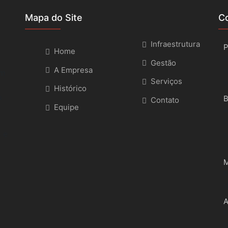
Mapa do Site
C
Infraestrutura
P
Home
R
Gestão
A Empresa
(
om
Serviços
9
Histórico
o
B
Contato
Equipe
A
C
 e
s
(
M
R
(
R
(