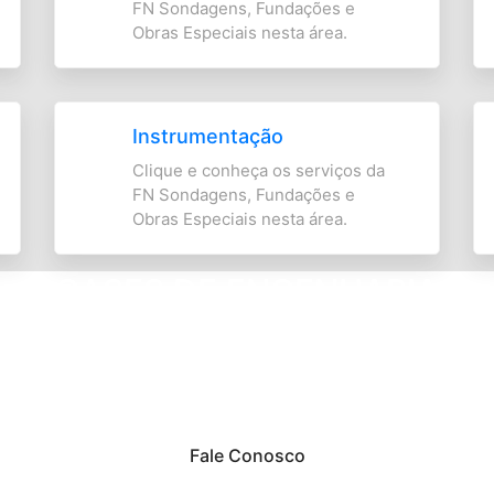
FN Sondagens, Fundações e
Obras Especiais nesta área.
Instrumentação
Clique e conheça os serviços da
FN Sondagens, Fundações e
Obras Especiais nesta área.
CASES DE ENGENHARIA
nde comprometimento com nossos clientes e cujas soluções, p
Engenharia"
Fale Conosco