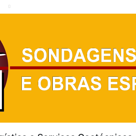
26
contato@fnengenharia.eng.br