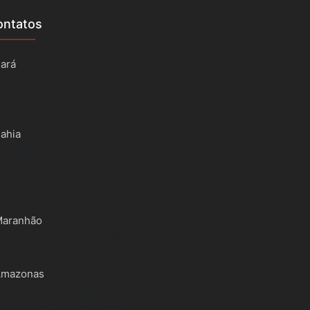
ontatos
ará
odovia Mário Covas, 500 - Coqueiro
91) 3039-7200 / 9.98116-0679 /
.9349-2626
ahia
v. Tancredo Neves, n° 2539,
ondomínio CEO Salvador Shopping
ala 1015 - Caminho das Árvores
71) 9.8256-1910 / 9.8262-2172
aranhão
ua Tremembés 17, Quadra 11 - Calhau
98) 3011-9857/9.9971-2347
Amazonas
. da Floresta, 32 - Tarumã-açu
91) 9.8116-0679/9.9349-2626