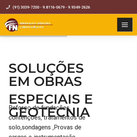
(91) 3039-7200 - 9.8116-0679 - 9.9349-2626
SOLUÇÕES
EM OBRAS
ESPECIAIS E
GEOTECNIA
Reforço de fundações,
contenções, tratamentos de
solo,sondagens ,Provas de
cargas e instrumentação,