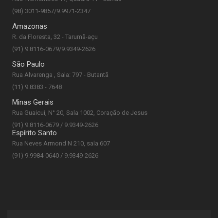
(98) 3011-9857/9.9971-2347
Amazonas
R. da Floresta, 32 - Tarumã-açu
(91) 9.8116-0679/9.9349-2626
São Paulo
Rua Alvarenga , Sala: 797 - Butantã
(11) 9.8383 - 7648
Minas Gerais
Rua Guaicui, N° 20, Sala 1002, Coração de Jesus
(91) 9.8116-0679 / 9.9349-2626
Espírito Santo
Rua Neves Armond N 210, sala 607
(91) 9.9984-0640 / 9.9349-2626