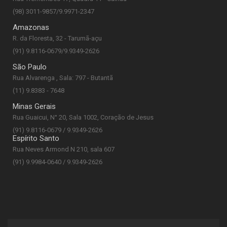
(98) 3011-9857/9.9971-2347
Amazonas
R. da Floresta, 32 - Tarumã-açu
(91) 9.8116-0679/9.9349-2626
São Paulo
Rua Alvarenga , Sala: 797 - Butantã
(11) 9.8383 - 7648
Minas Gerais
Rua Guaicui, N° 20, Sala 1002, Coração de Jesus
(91) 9.8116-0679 / 9.9349-2626
Espírito Santo
Rua Neves Armond N 210, sala 607
(91) 9.9984-0640 / 9.9349-2626