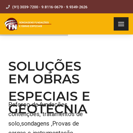
(91) 3039-7200 - 9.8116-0679 - 9.9349-2626
SOLUÇÕES
EM OBRAS
ESPECIAIS E
GEOTECNIA
Reforço de fundações,
contenções, tratamentos de
solo,sondagens ,Provas de
cargas e instrumentação,