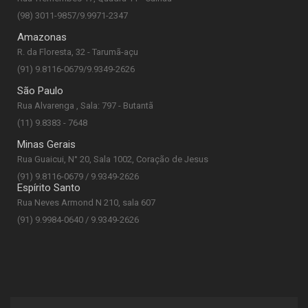
(98) 3011-9857/9.9971-2347
Amazonas
R. da Floresta, 32 - Tarumã-açu
(91) 9.8116-0679/9.9349-2626
São Paulo
Rua Alvarenga , Sala: 797 - Butantã
(11) 9.8383 - 7648
Minas Gerais
Rua Guaicui, N° 20, Sala 1002, Coração de Jesus
(91) 9.8116-0679 / 9.9349-2626
Espírito Santo
Rua Neves Armond N 210, sala 607
(91) 9.9984-0640 / 9.9349-2626