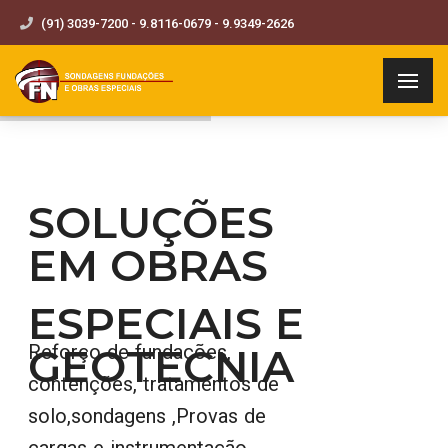
(91) 3039-7200 - 9.8116-0679 - 9.9349-2626
SOLUÇÕES
EM OBRAS
ESPECIAIS E
GEOTECNIA
Reforço de fundações,
contenções, tratamentos de
solo,sondagens ,Provas de
cargas e instrumentação,