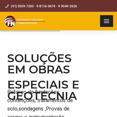
(91) 3039-7200 - 9.8116-0679 - 9.9349-2626
SOLUÇÕES
EM OBRAS
ESPECIAIS E
GEOTECNIA
Reforço de fundações,
contenções, tratamentos de
solo,sondagens ,Provas de
cargas e instrumentação,