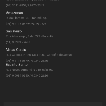
(98) 3011-9857/9.9971-2347
Amazonas
R. da Floresta, 32 - Tarumã-açu
(91) 9.8116-0679/9.9349-2626
São Paulo
Rua Alvarenga , Sala: 797 - Butantã
(11) 9.8383 - 7648
Minas Gerais
Rua Guaicui, N° 20, Sala 1002, Coração de Jesus
(91) 9.8116-0679 / 9.9349-2626
Espírito Santo
Rua Neves Armond N 210, sala 607
(91) 9.9984-0640 / 9.9349-2626