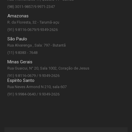
(98) 3011-9857/9.9971-2347
Amazonas
R. da Floresta, 32 - Tarumã-açu
(91) 9.8116-0679/9.9349-2626
São Paulo
Rua Alvarenga , Sala: 797 - Butantã
(11) 9.8383 - 7648
Minas Gerais
Rua Guaicui, N° 20, Sala 1002, Coração de Jesus
(91) 9.8116-0679 / 9.9349-2626
Espírito Santo
Rua Neves Armond N 210, sala 607
(91) 9.9984-0640 / 9.9349-2626