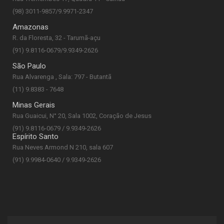
(98) 3011-9857/9.9971-2347
Amazonas
R. da Floresta, 32 - Tarumã-açu
(91) 9.8116-0679/9.9349-2626
São Paulo
Rua Alvarenga , Sala: 797 - Butantã
(11) 9.8383 - 7648
Minas Gerais
Rua Guaicui, N° 20, Sala 1002, Coração de Jesus
(91) 9.8116-0679 / 9.9349-2626
Espírito Santo
Rua Neves Armond N 210, sala 607
(91) 9.9984-0640 / 9.9349-2626