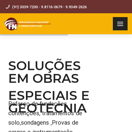
(91) 3039-7200 - 9.8116-0679 - 9.9349-2626
SOLUÇÕES
EM OBRAS
ESPECIAIS E
GEOTECNIA
Reforço de fundações,
contenções, tratamentos de
solo,sondagens ,Provas de
cargas e instrumentação,