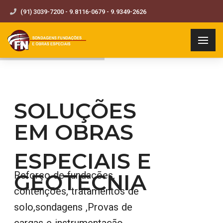
(91) 3039-7200 - 9.8116-0679 - 9.9349-2626
SOLUÇÕES
EM OBRAS
ESPECIAIS E
GEOTECNIA
Reforço de fundações,
contenções, tratamentos de
solo,sondagens ,Provas de
cargas e instrumentação,