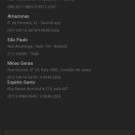
(98) 3011-9857/9.9971-2347
Amazonas
R. da Floresta, 32 - Tarumã-açu
(91) 9.8116-0679/9.9349-2626
São Paulo
Rua Alvarenga , Sala: 797 - Butantã
(11) 9.8383 - 7648
Minas Gerais
Rua Guaicui, N° 20, Sala 1002, Coração de Jesus
(91) 9.8116-0679 / 9.9349-2626
Espírito Santo
Rua Neves Armond N 210, sala 607
(91) 9.9984-0640 / 9.9349-2626