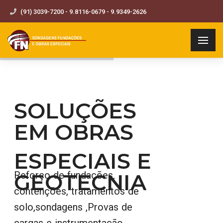
(91) 3039-7200 - 9.8116-0679 - 9.9349-2626
SOLUÇÕES
EM OBRAS
ESPECIAIS E
GEOTECNIA
Reforço de fundações,
contenções, tratamentos de
solo,sondagens ,Provas de
cargas e instrumentação,