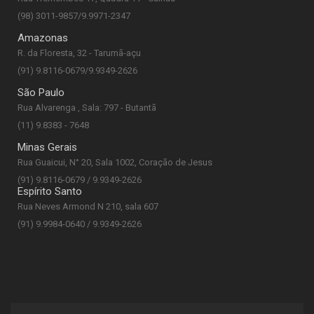
(98) 3011-9857/9.9971-2347
Amazonas
R. da Floresta, 32 - Tarumã-açu
(91) 9.8116-0679/9.9349-2626
São Paulo
Rua Alvarenga , Sala: 797 - Butantã
(11) 9.8383 - 7648
Minas Gerais
Rua Guaicui, N° 20, Sala 1002, Coração de Jesus
(91) 9.8116-0679 / 9.9349-2626
Espírito Santo
Rua Neves Armond N 210, sala 607
(91) 9.9984-0640 / 9.9349-2626