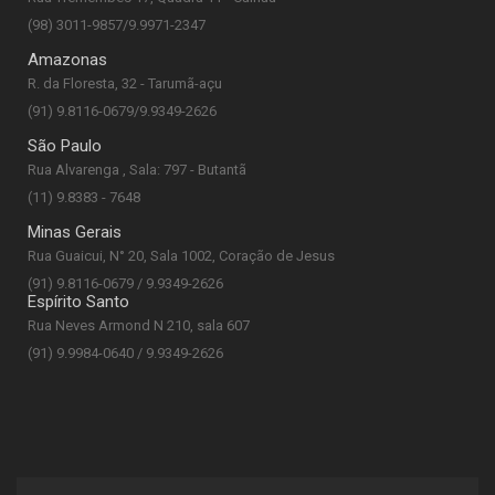
(98) 3011-9857/9.9971-2347
Amazonas
R. da Floresta, 32 - Tarumã-açu
(91) 9.8116-0679/9.9349-2626
São Paulo
Rua Alvarenga , Sala: 797 - Butantã
(11) 9.8383 - 7648
Minas Gerais
Rua Guaicui, N° 20, Sala 1002, Coração de Jesus
(91) 9.8116-0679 / 9.9349-2626
Espírito Santo
Rua Neves Armond N 210, sala 607
(91) 9.9984-0640 / 9.9349-2626