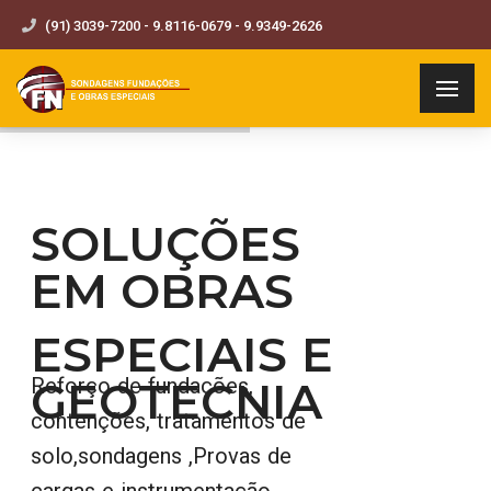
(91) 3039-7200 - 9.8116-0679 - 9.9349-2626
SOLUÇÕES
EM OBRAS
ESPECIAIS E
GEOTECNIA
Reforço de fundações,
contenções, tratamentos de
solo,sondagens ,Provas de
cargas e instrumentação,