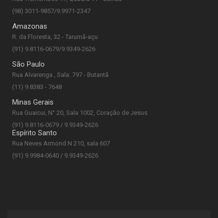
(98) 3011-9857/9.9971-2347
Amazonas
R. da Floresta, 32 - Tarumã-açu
(91) 9.8116-0679/9.9349-2626
São Paulo
Rua Alvarenga , Sala: 797 - Butantã
(11) 9.8383 - 7648
Minas Gerais
Rua Guaicui, N° 20, Sala 1002, Coração de Jesus
(91) 9.8116-0679 / 9.9349-2626
Espírito Santo
Rua Neves Armond N 210, sala 607
(91) 9.9984-0640 / 9.9349-2626