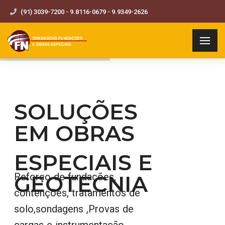
(91) 3039-7200 - 9.8116-0679 - 9.9349-2626
SOLUÇÕES
EM OBRAS
ESPECIAIS E
GEOTECNIA
Reforço de fundações,
contenções, tratamentos de
solo,sondagens ,Provas de
cargas e instrumentação,