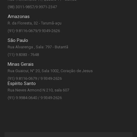
(98) 3011-9857/9.9971-2347
Amazonas
R. da Floresta, 32 - Tarumã-açu
(91) 9.8116-0679/9.9349-2626
São Paulo
Rua Alvarenga , Sala: 797 - Butantã
(11) 9.8383 - 7648
Minas Gerais
Rua Guaicui, N° 20, Sala 1002, Coração de Jesus
(91) 9.8116-0679 / 9.9349-2626
Espírito Santo
Rua Neves Armond N 210, sala 607
(91) 9.9984-0640 / 9.9349-2626