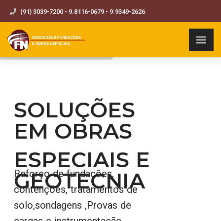
(91) 3039-7200 - 9.8116-0679 - 9.9349-2626
SOLUÇÕES
EM OBRAS
ESPECIAIS E
GEOTECNIA
Reforço de fundações,
contenções, tratamentos de
solo,sondagens ,Provas de
cargas e instrumentação,