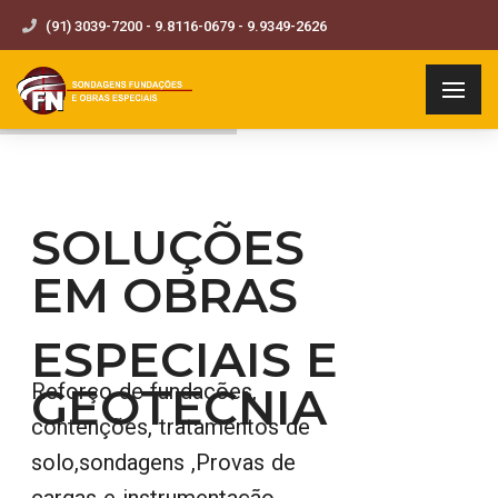
(91) 3039-7200 - 9.8116-0679 - 9.9349-2626
SOLUÇÕES
EM OBRAS
ESPECIAIS E
GEOTECNIA
Reforço de fundações,
contenções, tratamentos de
solo,sondagens ,Provas de
cargas e instrumentação,