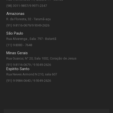
(98) 3011-9857/9.9971-2347
Amazonas
R. da Floresta, 32 - Tarumã-açu
(91) 9.8116-0679/9.9349-2626
São Paulo
Rua Alvarenga , Sala: 797 - Butantã
(11) 9.8383 - 7648
Minas Gerais
Rua Guaicui, N° 20, Sala 1002, Coração de Jesus
(91) 9.8116-0679 / 9.9349-2626
Espírito Santo
Rua Neves Armond N 210, sala 607
(91) 9.9984-0640 / 9.9349-2626