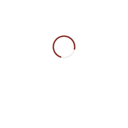
tas especiais para atuar em qualquer situação ou terreno. A qualidade 
projetos de concepção e execução complexas.
es empreendimentos de engenharia do país dos últimos anos. Ela está e
 segurança e meio ambiente.