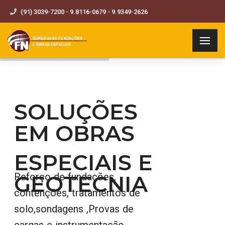
(91) 3039-7200 - 9.8116-0679 - 9.9349-2626
SOLUÇÕES
EM OBRAS
ESPECIAIS E
GEOTECNIA
Reforço de fundações,
contenções, tratamentos de
solo,sondagens ,Provas de
cargas e instrumentação,