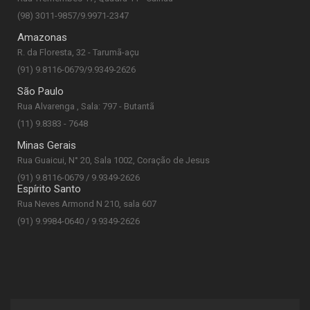
(98) 3011-9857/9.9971-2347
Amazonas
R. da Floresta, 32 - Tarumã-açu
(91) 9.8116-0679/9.9349-2626
São Paulo
Rua Alvarenga , Sala: 797 - Butantã
(11) 9.8383 - 7648
Minas Gerais
Rua Guaicui, N° 20, Sala 1002, Coração de Jesus
(91) 9.8116-0679 / 9.9349-2626
Espírito Santo
Rua Neves Armond N 210, sala 607
(91) 9.9984-0640 / 9.9349-2626